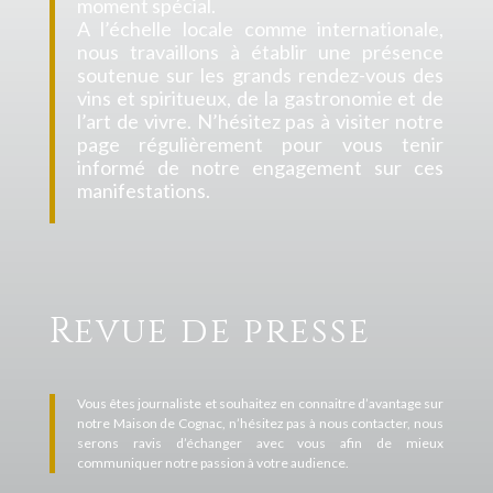
moment spécial.
A l’échelle locale comme internationale,
nous travaillons à établir une présence
soutenue sur les grands rendez-vous des
vins et spiritueux, de la gastronomie et de
l’art de vivre. N’hésitez pas à visiter notre
page régulièrement pour vous tenir
informé de notre engagement sur ces
manifestations.
Revue de presse
Vous êtes journaliste et souhaitez en connaitre d’avantage sur
notre Maison de Cognac, n’hésitez pas à nous contacter, nous
serons ravis d’échanger avec vous afin de mieux
communiquer notre passion à votre audience.