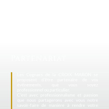
Partenariat
Les Cognacs de la CROIX MARON se
proposent d’être partenaire de vos
événements, que vous soyez
professionnel
ou particulier.
C’est avec professionnalisme et passion
que nous partagerons avec vous notre
savoir-faire de manière à rendre votre